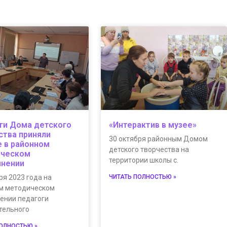
ги Дома детского
«Интерактив в музее»
ства приняли
30 октября районным Домом
е в районном
детского творчества на
ическом
территории школы с.
нении
ря 2023 года на
ЧИТАТЬ ПОЛНОСТЬЮ »
м методическом
ении педагоги
тельного
ПОЛНОСТЬЮ »