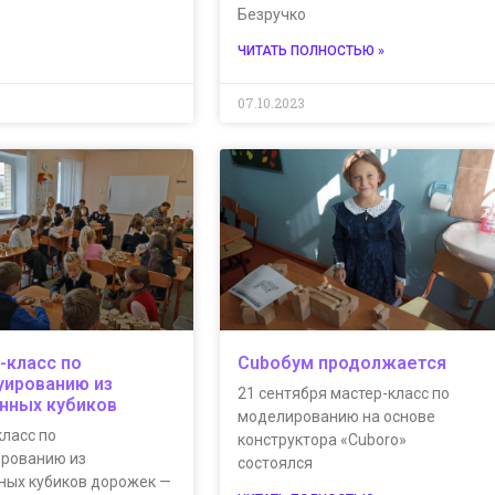
Безручко
ЧИТАТЬ ПОЛНОСТЬЮ »
3
07.10.2023
-класс по
Сuboбум продолжается
уированию из
21 сентября мастер-класс по
нных кубиков
моделированию на основе
ласс по
конструктора «Cuboro»
ированию из
состоялся
ных кубиков дорожек —