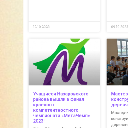
12.10.2023
09.10.202
Учащиеся Назаровского
Мастер
района вышли в финал
констр
краевого
деревя
компетентностного
Мастер-к
чемпионата «МетаЧемп»
констру
2023!
деревян