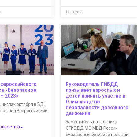
3
18.10.2023
Всероссийского
Руководитель ГИБДД
са «Безопасное
призывает взрослых и
 – 2023»
детей принять участие в
Олимпиаде по
 числах октября в ВДЦ
безопасности дорожного
 прошёл Всероссийский
движения
Заместитель начальника
ПОЛНОСТЬЮ »
ОГИБДД МО МВД России
«Назаровский» майор полиции