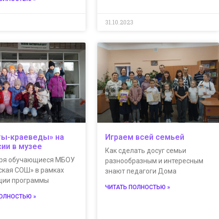
31.10.2023
ты-краеведы» на
Играем всей семьей
сии в музее
Как сделать досуг семьи
бря обучающиеся МБОУ
разнообразным и интересным
ская СОШ» в рамках
знают педагоги Дома
ции программы
ЧИТАТЬ ПОЛНОСТЬЮ »
ПОЛНОСТЬЮ »