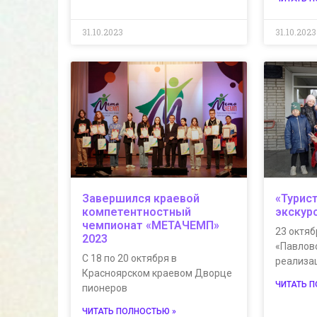
31.10.2023
31.10.2023
Завершился краевой
«Турис
компетентностный
экскур
чемпионат «МЕТАЧЕМП»
23 октя
2023
«Павлов
С 18 по 20 октября в
реализа
Красноярском краевом Дворце
ЧИТАТЬ 
пионеров
ЧИТАТЬ ПОЛНОСТЬЮ »