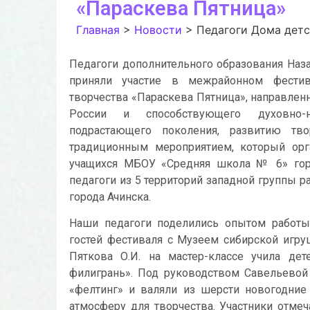
«Параскева Пятница»
Главная
>
Новости
>
Педагоги Дома детс
Педагоги дополнительного образования Наза
приняли участие в межрайонном фестива
творчества «Параскева Пятница», направлен
России и способствующего духовно-н
подрастающего поколения, развитию твор
традиционным мероприятием, который орга
учащихся МБОУ «Средняя школа № 6» горо
педагоги из 5 территорий западной группы р
города Ачинска.
Наши педагоги поделились опытом работы 
гостей фестиваля с Музеем сибирской игру
Пяткова О.И. на мастер-классе учила дет
филигрань». Под руководством Савельевой 
«фелтинг» и валяли из шерсти новогодние
атмосферу для творчества. Участники отмеч