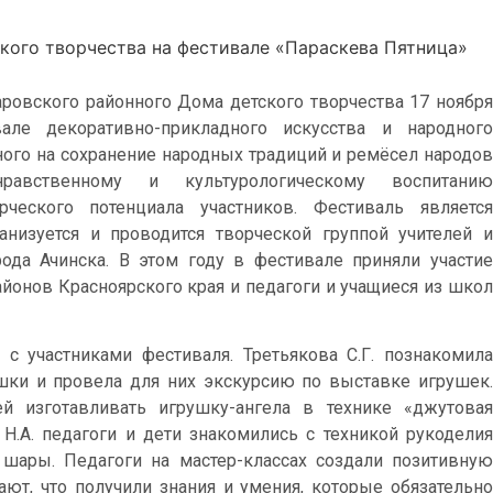
кого творчества на фестивале «Параскева Пятница»
ровского районного Дома детского творчества 17 ноября
ле декоративно-прикладного искусства и народного
ного на сохранение народных традиций и ремёсел народов
равственному и культурологическому воспитанию
ческого потенциала участников. Фестиваль является
низуется и проводится творческой группой учителей и
да Ачинска. В этом году в фестивале приняли участие
айонов Красноярского края и педагоги и учащиеся из школ
с участниками фестиваля. Третьякова С.Г. познакомила
шки и провела для них экскурсию по выставке игрушек.
ей изготавливать игрушку-ангела в технике «джутовая
Н.А. педагоги и дети знакомились с техникой рукоделия
 шары. Педагоги на мастер-классах создали позитивную
ают, что получили знания и умения, которые обязательно