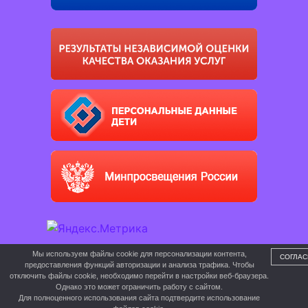
Мы используем файлы cookie для персонализации контента,
СОГЛАС
предоставления функций авторизации и анализа трафика. Чтобы
отключить файлы cookie, необходимо перейти в настройки веб-браузера.
Однако это может ограничить работу с сайтом.
Для полноценного использования сайта подтвердите использование