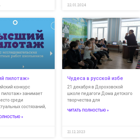
4
22.01.2024
й пилотаж»
Чудеса в русской избе
ийский конкурс
21 декабря в Дороховской
 пилотаж» занимает
школе педагоги Дома детского
место среди
творчества для
ктуальных состязаний,
ЧИТАТЬ ПОЛНОСТЬЮ »
ПОЛНОСТЬЮ »
3
21.12.2023