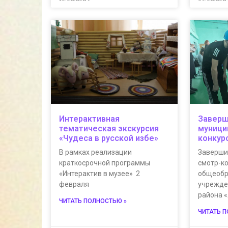
Интерактивная
Заверш
тематическая экскурсия
муници
«Чудеса в русской избе»
конкур
В рамках реализации
Заверши
краткосрочной программы
смотр-к
«Интерактив в музее» 2
общеобр
февраля
учрежде
района 
ЧИТАТЬ ПОЛНОСТЬЮ »
ЧИТАТЬ 