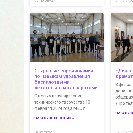
27.02.2024
23.02.202
Открытые соревнования
«Диало
по навыкам управления
драмат
беспилотными
8 феврал
летательными аппаратами
дополни
С целью популяризации
общераз
технического творчества 10
«Про те
февраля 2024 года МБОУ
ЧИТАТЬ 
ЧИТАТЬ ПОЛНОСТЬЮ »
10.02.2024
09.02.202