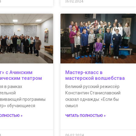
4
16.02.2024
г» с Ачинским
Мастер-класс в
ическим театром
мастерской волшебства
я в рамках
Великий русский режиссёр
тельной
Константин Станиславский
вивающей программы
сказал однажды: «Если бы
атр» обучающиеся
смысл
ПОЛНОСТЬЮ »
ЧИТАТЬ ПОЛНОСТЬЮ »
4
06.02.2024