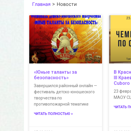
Главная
>
Новости
«Юные таланты за
В Крас
безопасность»
III Кра
Cuboro
Завершился районный онлайн —
23 февра
фестиваль детско-юношеского
МАОУ СШ
творчества по
противопожарной тематике
ЧИТАТЬ 
ЧИТАТЬ ПОЛНОСТЬЮ »