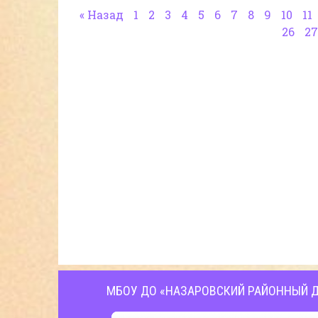
« Назад
1
2
3
4
5
6
7
8
9
10
11
26
27
МБОУ ДО «НАЗАРОВСКИЙ РАЙОННЫЙ Д