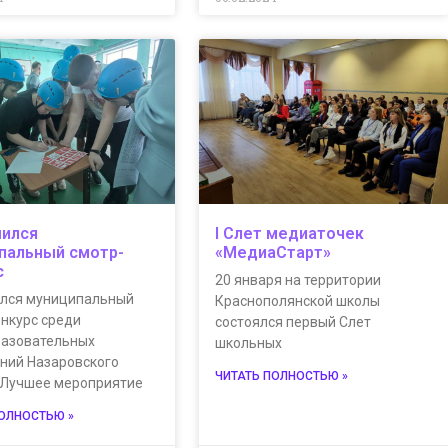
ился
I Слет медиаточек
пальный смотр-
«МедиаСтарт»
с
20 января на территории
лся муниципальный
Краснополянской школы
онкурс среди
состоялся первый Слет
азовательных
школьных
ний Назаровского
ЧИТАТЬ ПОЛНОСТЬЮ »
«Лучшее мероприятие
ПОЛНОСТЬЮ »