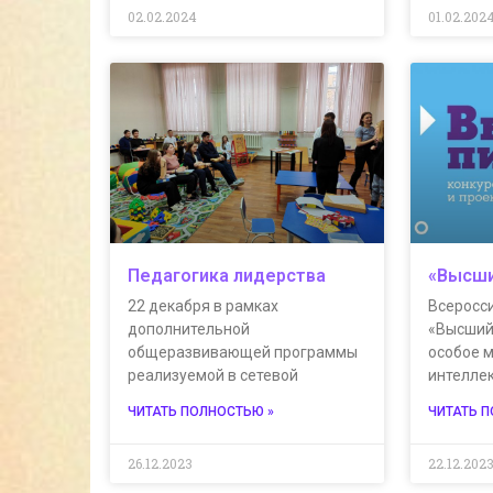
02.02.2024
01.02.202
Педагогика лидерства
«Высши
22 декабря в рамках
Всеросс
дополнительной
«Высший
общеразвивающей программы
особое 
реализуемой в сетевой
интелле
ЧИТАТЬ ПОЛНОСТЬЮ »
ЧИТАТЬ 
26.12.2023
22.12.202