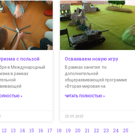
уризма с пользой
Осваиваем новую игру
ября в Международный
В рамках занятия по
изма в рамках
дополнительной
тельной
общеразвивающей программе
звивающей
«Вторая мировая на
ПОЛНОСТЬЮ »
ЧИТАТЬ ПОЛНОСТЬЮ »
5
25.09.2025
12
13
14
15
16
17
18
19
20
21
22
23
24
25