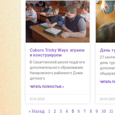
Cuboro Tricky Ways: играем
День т
и конструируем
27 сент
В Сахаптинской школе педагоги
день тур
дополнительного образования
дополни
Назаровского районного Дома
общера
детского
ЧИТАТЬ 
ЧИТАТЬ ПОЛНОСТЬЮ »
15.10.2025
29.09.202
« Назад
1
2
3
4
5
6
7
8
9
10
11