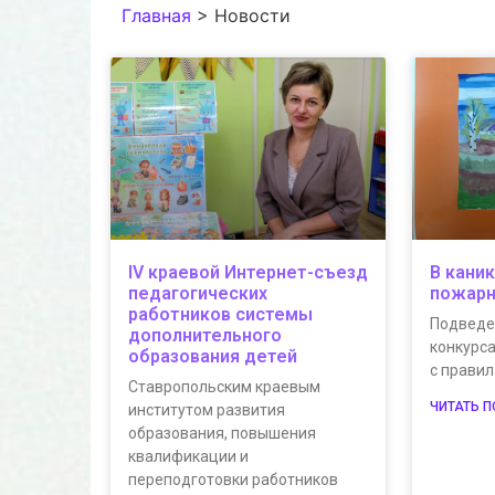
Главная
>
Новости
IV краевой Интернет-съезд
В кани
педагогических
пожарн
работников системы
Подведе
дополнительного
конкурса
образования детей
с прави
Ставропольским краевым
ЧИТАТЬ 
институтом развития
образования, повышения
квалификации и
переподготовки работников