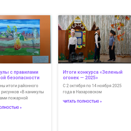
кулы с правилами
Итоги конкурса «Зеленый
ой безопасности
огонек — 2025»
ны итоги районного
С 2 октября по 14 ноября 2025
 рисунков «В каникулы
года в Назаровском
лами пожарной
ЧИТАТЬ ПОЛНОСТЬЮ »
ПОЛНОСТЬЮ »