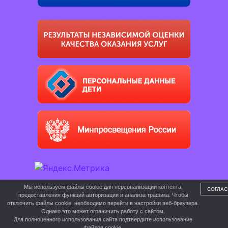
Мы используем файлы cookie для персонализации контента,
СОГЛАС
предоставления функций авторизации и анализа трафика. Чтобы
отключить файлы cookie, необходимо перейти в настройки веб-браузера.
Однако это может ограничить работу с сайтом.
Для полноценного использования сайта подтвердите использование
файлов cookie.