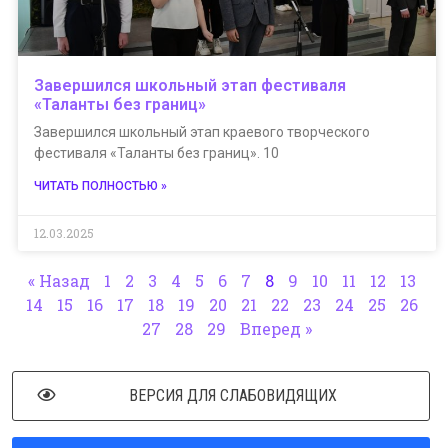
Завершился школьный этап фестиваля
«Таланты без границ»
Завершился школьный этап краевого творческого
фестиваля «Таланты без границ». 10
ЧИТАТЬ ПОЛНОСТЬЮ »
12.03.2025
« Назад
1
2
3
4
5
6
7
8
9
10
11
12
13
14
15
16
17
18
19
20
21
22
23
24
25
26
27
28
29
Вперед »
ВЕРСИЯ ДЛЯ СЛАБОВИДЯЩИХ