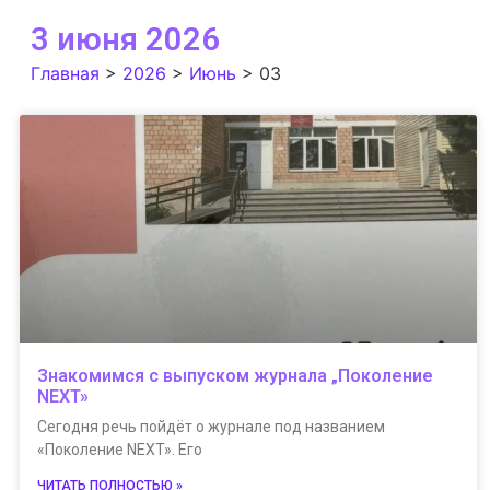
3 июня 2026
Главная
>
2026
>
Июнь
>
03
Знакомимся с выпуском журнала „Поколение
NEXT»
Сегодня речь пойдёт о журнале под названием
«Поколение NEXT». Его
ЧИТАТЬ ПОЛНОСТЬЮ »