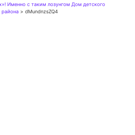
ах»! Именно с таким лозунгом Дом детского
 района
>
dMundnzsZQ4