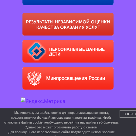
Мы используем файлы cookie для персонализации контента,
СОГЛАС
предоставления функций авторизации и анализа трафика. Чтобы
отключить файлы cookie, необходимо перейти в настройки веб-браузера.
Однако это может ограничить работу с сайтом.
Для полноценного использования сайта подтвердите использование